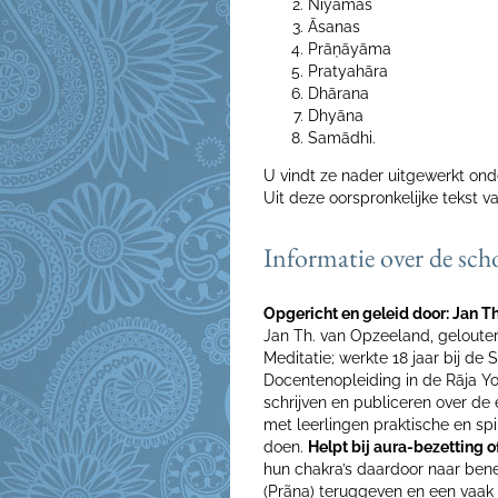
Niyamas
Āsanas
Prāņāyāma
Pratyahāra
Dhārana
Dhyāna
Samādhi.
U vindt ze nader uitgewerkt onde
Uit deze oorspronkelijke tekst va
Informatie over de sch
Opgericht en geleid door: Jan T
Jan Th. van Opzeeland, gelouterd
Meditatie; werkte 18 jaar bij de
Docentenopleiding in de Rāja Y
schrijven en publiceren over de é
met leerlingen praktische en spi
doen.
Helpt bij aura-bezetting 
hun chakra’s daardoor naar be
(Prãna) teruggeven en een vaak