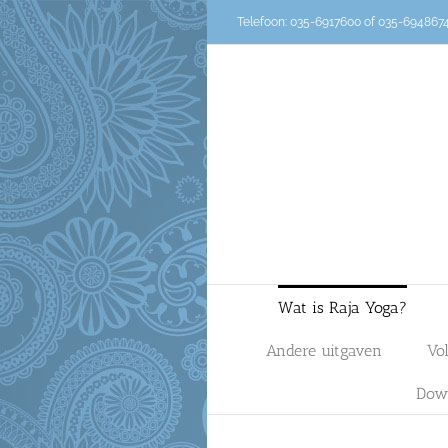
Ga
Telefoon: 035-6917600 of 035-694867
naar
inhoud
Wat is Raja Yoga?
Andere uitgaven
Vo
Dow