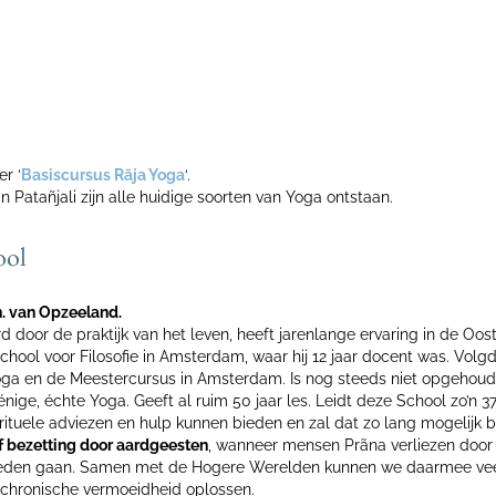
r ‘
Basiscursus Rāja Yoga
‘.
n Patañjali zijn alle huidige soorten van Yoga ontstaan.
ool
h. van Opzeeland.
 door de praktijk van het leven, heeft jarenlange ervaring in de Oost
 School voor Filosofie in Amsterdam, waar hij 12 jaar docent was. Vol
oga en de Meestercursus in Amsterdam. Is nog steeds niet opgehoud
nige, échte Yoga. Geeft al ruim 50 jaar les. Leidt deze School zo’n 37
rituele adviezen en hulp kunnen bieden en zal dat zo lang mogelijk b
of bezetting door aardgeesten
, wanneer mensen Prãna verliezen door 
neden gaan. Samen met de Hogere Werelden kunnen we daarmee vee
 chronische vermoeidheid oplossen.