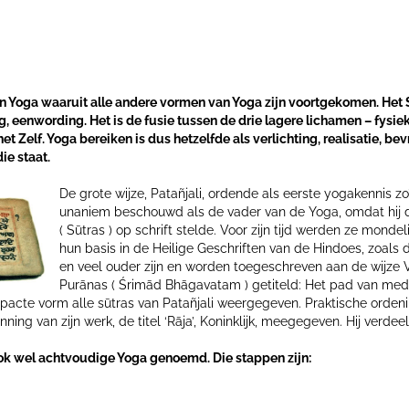
an Yoga waaruit alle andere vormen van Yoga zijn voortgekomen. Het
, eenwording. Het is de fusie tussen de drie lagere lichamen – fysiek
et Zelf. Yoga bereiken is dus hetzelfde als verlichting, realisatie, bev
ie staat.
De grote wijze, Patañjali, ordende als eerste yogakennis z
unaniem beschouwd als de vader van de Yoga, omdat hij 
( Sūtras ) op schrift stelde. Voor zijn tijd werden ze mond
hun basis in de Heilige Geschriften van de Hindoes, zoals 
en veel ouder zijn en worden toegeschreven aan de wijze V
Purānas ( Śrimād Bhāgavatam ) getiteld: Het pad van medit
mpacte vorm alle sūtras van Patañjali weergegeven. Praktische ordeni
nning van zijn werk, de titel ‘Rāja’, Koninklijk, meegegeven. Hij verde
k wel achtvoudige Yoga genoemd. Die stappen zijn: