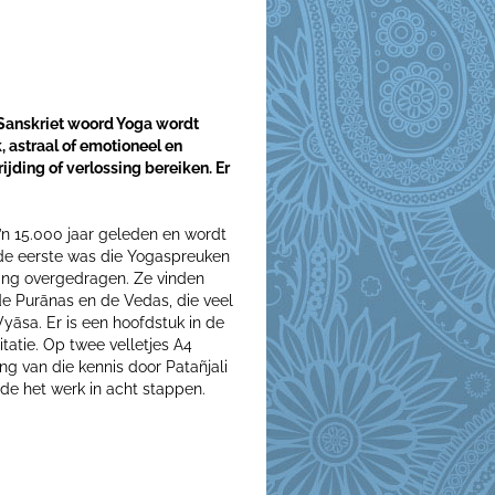
 Sanskriet woord Yoga wordt
, astraal of emotioneel en
rijding of verlossing bereiken. Er
o’n 15.000 jaar geleden en wordt
de eerste was die Yogaspreuken
eling overgedragen. Ze vinden
de Purānas en de Vedas, die veel
yāsa. Er is een hoofdstuk in de
atie. Op twee velletjes A4
ng van die kennis door Patañjali
elde het werk in acht stappen.