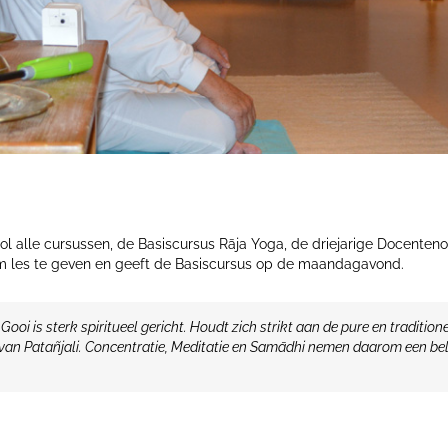
ol alle cursussen, de Basiscursus Rāja Yoga, de driejarige Docenten
 om les te geven en geeft de Basiscursus op de maandagavond.
Gooi is sterk spiritueel gericht. Houdt zich strikt aan de pure en tradition
van Patañjali. Concentratie, Meditatie en Samādhi nemen daarom een bel