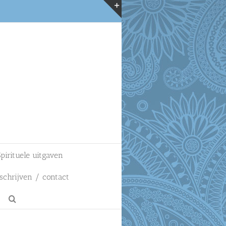
Toggle
Sliding
Bar
Area
pirituele uitgaven
schrijven / contact