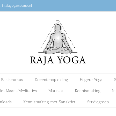
4
|
rajayoga@planet.nl
Basiscursus
Docentenopleiding
Hogere Yoga
S
lle-Maan-Meditaties
Mauna’s
Kennismaking
In
nloads
Kennismaking met Sanskriet
Studiegroep