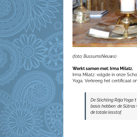
(foto; BussumsNieuws)
Werkt samen met: Irma Milatz.
Irma Milatz: volgde in onze Scho
Yoga. Verkreeg het certificaat
De Stichting Rāja Yoga ’t 
basis hebben: de Sūtras 
de totale lesstof.